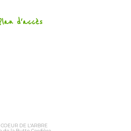
Plan d'accès
 COEUR DE L'ARBRE
e de la Butte Cordière