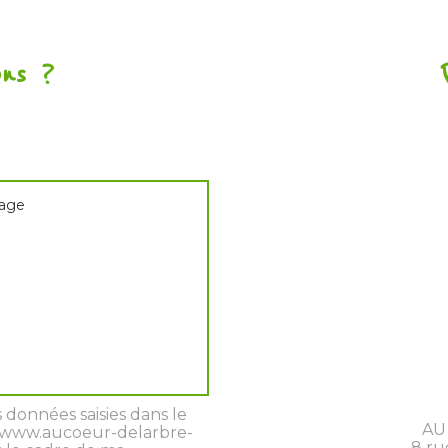
ons ?
age
 données saisies dans le
AU
ar www.aucoeur-delarbre-
8 ru