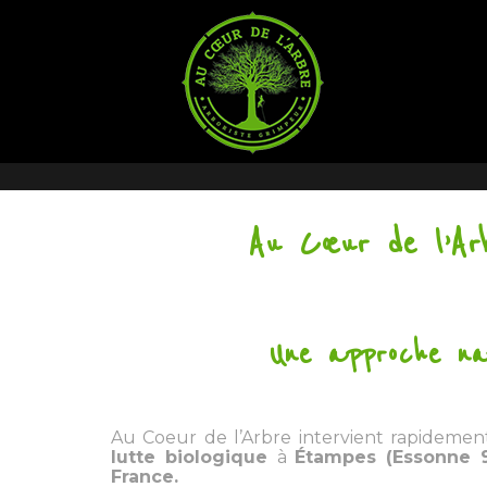
Au Cœur de l’Arb
Une approche nat
Au Coeur de l’Arbre intervient rapidemen
lutte biologique
à
Étampes (Essonne 
France.