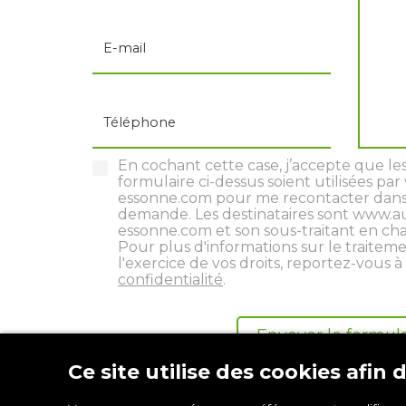
E-mail
Téléphone
En cochant cette case, j’accepte que les
formulaire ci-dessus soient utilisées p
essonne.com pour me recontacter dans
demande. Les destinataires sont www.a
essonne.com et son sous-traitant en ch
Pour plus d'informations sur le traitem
l'exercice de vos droits, reportez-vous 
confidentialité
.
Ce site utilise des cookies afin