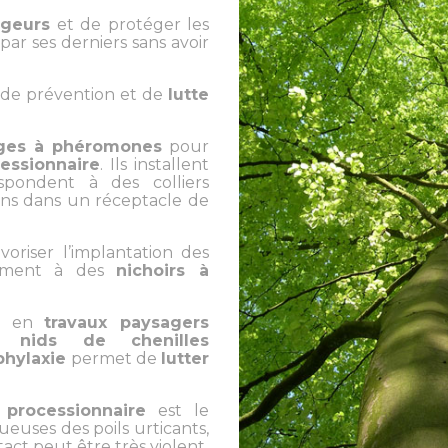
ageurs
et de protéger les
ar ses derniers sans avoir
 de prévention et de
lutte
ges à phéromones
pour
essionnaire
. Ils installent
pondent à des colliers
ons dans un réceptacle de
oriser l’implantation des
mment à des
nichoirs à
ée en
travaux paysagers
es
nids de chenilles
phylaxie
permet de
lutter
 processionnaire
est le
euses des poils urticants,
act peut être très violent.