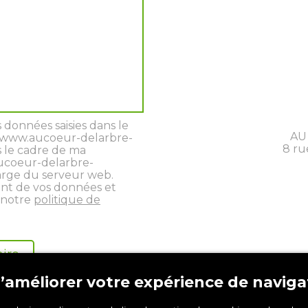
 données saisies dans le
AU
ar www.aucoeur-delarbre-
8 ru
 le cadre de ma
ucoeur-delarbre-
arge du serveur web.
ent de vos données et
à notre
politique de
 d’améliorer votre expérience de naviga