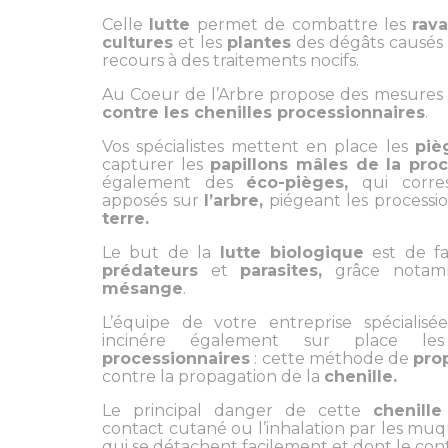
Celle
lutte
permet de combattre les
rav
cultures
et les
plantes
des dégâts causés p
recours à des traitements nocifs.
Au Coeur de l’Arbre propose des mesures
contre les chenilles processionnaires
.
Vos spécialistes mettent en place les
piè
capturer les
papillons mâles de la proc
également des
éco-pièges,
qui corres
apposés sur
l’arbre,
piégeant les processi
terre.
Le but de la
lutte biologique
est de fav
prédateurs
et
parasites,
grâce nota
mésange
.
L’équipe de votre entreprise spécialis
incinére également sur place l
processionnaires
: cette méthode de
pro
contre la propagation de la
chenille.
Le principal danger de cette
chenille
contact cutané ou l’inhalation par les muqu
qui se détachent facilement et dont le cont