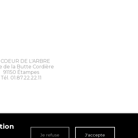
 COEUR DE L'ARBRE
e de la Butte Cordière
91150 Étampes
Tél.
01.87.22.22.11
tion
Je refuse
J'accepte