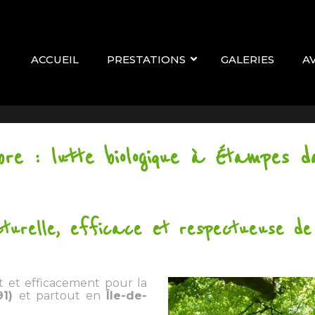
ACCUEIL
PRESTATIONS
GALERIES
A
re : lutte biologique à Étampes da
urelle, efficace et respectueuse de 
t et efficacement pour la
91)
et partout en
Île-de-