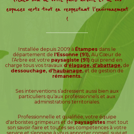
espaces verts tout en respectant l'environnement
!
Installée depuis 2009 à
Étampes
dans le
département de
l’Essonne (91),
Au Cœur de
l’Arbre est votre
paysagiste (91)
qui prend en
charge tous vos travaux
d’
élagage, d’abattage
,
de
dessouchage, d’
haubanage
,
et de gestion de
rémanents.
Ses interventions s’adressent aussi bien aux
particuliers qu’aux professionnels et aux
administrations territoriales.
Professionnelle et qualifiée, votre équipe
d'arboristes grimpeurs et de
paysagistes
met tout
son savoir-faire et toutes ses compétences à votre
service et s’engage à vous apporter conseil, suivi et