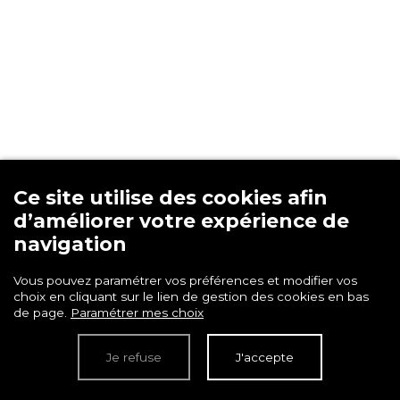
AU COEUR DE L'ARBRE
Ce site utilise des cookies afin
8 rue de la Butte Cordière
d’améliorer votre expérience de
91150 Étampes
Tél.
01.87.22.22.11
navigation
Vous pouvez paramétrer vos préférences et modifier vos
choix en cliquant sur le lien de gestion des cookies en bas
de page.
Paramétrer mes choix
Menu
Je refuse
J'accepte
Accueil
Prestations