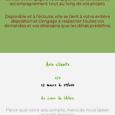
accompagnement tout au long de vos projets.
Disponible et à l’écoute, elle se tient à votre entière
disposition et s’engage à respecter toutes vos
demandes et vos désirsainsi que les délais prédéfinis.
Avis clients
5/5
12 mars à 09h50
Au Cœur de l’Arbre
Parce que votre avis compte, merci de nous laisser
un petit message.