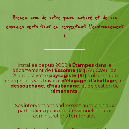
Prenez soin de votre parc arboré et de vos
espaces verts tout en respectant l'environnement
!
Installée depuis 2009 à
Étampes
dans le
département de
l’Essonne (91),
Au Cœur de
l’Arbre est votre
paysagiste (91)
qui prend en
charge tous vos travaux
d’
élagage, d’abattage
,
de
dessouchage, d’
haubanage
,
et de gestion de
rémanents.
Ses interventions s’adressent aussi bien aux
particuliers qu’aux professionnels et aux
administrations territoriales.