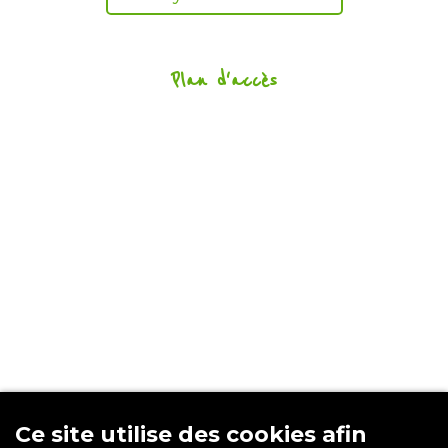
Plan d'accès
AU COEUR DE L'ARBRE
Ce site utilise des cookies afin
8 rue de la Butte Cordière